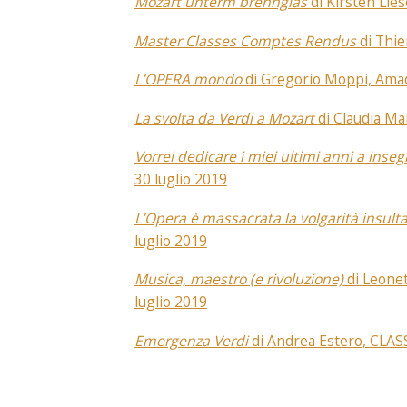
Mozart unterm brennglas
di Kirsten Lies
Master Classes Comptes Rendus
di Thi
L’OPERA mondo
di Gregorio Moppi, Ama
La svolta da Verdi a Mozart
di Claudia Ma
Vorrei dedicare i miei ultimi anni a ins
30 luglio 2019
L’Opera è massacrata la volgarità insult
luglio 2019
Musica, maestro (e rivoluzione)
di Leonet
luglio 2019
Emergenza Verdi
di Andrea Estero, CLAS